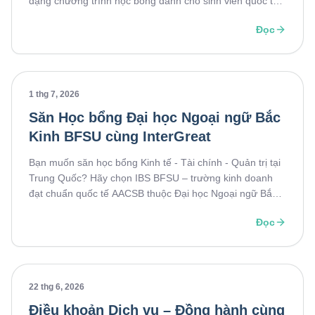
dạng chương trình học bổng dành cho sinh viên quốc tế:
CSC/CIS - HB Tỉnh/Thành phố/Trường - HB Đối tác. Cơ
Đọc
hội Miễn 25-100% học phí, miễn phí KTX, bảo hiểm và
trợ cấp. Vậy từng loại học bổng BISU có điều kiện gì,
quyền lợi ra sao và đâu là lựa chọn phù hợp với bạn?
Cùng tìm hiểu chi tiết trong bài viết dưới đây.
1 thg 7, 2026
Săn Học bổng Đại học Ngoại ngữ Bắc
Kinh BFSU cùng InterGreat
Bạn muốn săn học bổng Kinh tế - Tài chính - Quản trị tại
Trung Quốc? Hãy chọn IBS BFSU – trường kinh doanh
đạt chuẩn quốc tế AACSB thuộc Đại học Ngoại ngữ Bắc
Kinh, "cái nôi" đào tạo các nhà ngoại giao lừng lẫy. Với tư
Đọc
cách là đối tác chiến lược lâu năm, InterGreat sẽ đồng
hành tối ưu hồ sơ từ A-Z, giúp bạn nắm chắc học bổng
danh giá này!
22 thg 6, 2026
Điều khoản Dịch vụ – Đồng hành cùng