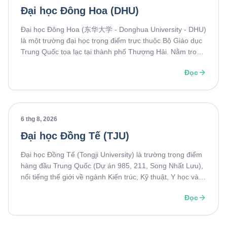
Đại học Đông Hoa (DHU)
Đại học Đông Hoa (东华大学 - Donghua University - DHU)
là một trường đại học trọng điểm trực thuộc Bộ Giáo dục
Trung Quốc tọa lạc tại thành phố Thượng Hải. Nằm trong
nhiều dự án cấp quốc gia như 211, Song Nhất Lưu,
Đọc
trường là cái tên được nhiều sinh viên quốc tế lựa chọn
khi du học Trung Quốc.
6 thg 8, 2026
Đại học Đồng Tế (TJU)
Đại học Đồng Tế (Tongji University) là trường trọng điểm
hàng đầu Trung Quốc (Dự án 985, 211, Song Nhất Lưu),
nổi tiếng thế giới về ngành Kiến trúc, Kỹ thuật, Y học và
Kinh tế. Khám phá ngay tổng quan về trường, ngành học
Đọc
nổi bật, điều kiện tuyển sinh và cơ hội học bổng để sẵn
sàng cho hành trình du học của bạn!