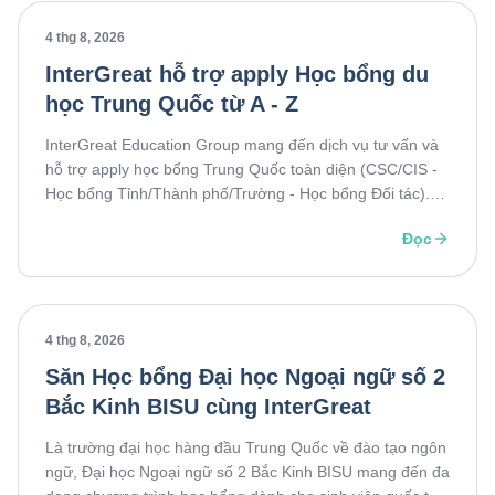
4 thg 8, 2026
InterGreat hỗ trợ apply Học bổng du
học Trung Quốc từ A - Z
InterGreat Education Group mang đến dịch vụ tư vấn và
hỗ trợ apply học bổng Trung Quốc toàn diện (CSC/CIS -
Học bổng Tỉnh/Thành phố/Trường - Học bổng Đối tác).
Định hướng lộ trình tối ưu, chuẩn hóa hồ sơ, luyện phỏng
Đọc
vấn 1-1, nâng cao tỷ lệ đỗ vào các trường Đại học hàng
đầu.
4 thg 8, 2026
Săn Học bổng Đại học Ngoại ngữ số 2
Bắc Kinh BISU cùng InterGreat
Là trường đại học hàng đầu Trung Quốc về đào tạo ngôn
ngữ, Đại học Ngoại ngữ số 2 Bắc Kinh BISU mang đến đa