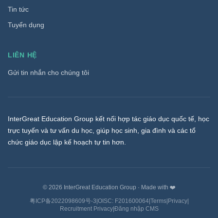
Tin tức
Tuyển dụng
LIÊN HỆ
Gửi tin nhắn cho chúng tôi
InterGreat Education Group kết nối hợp tác giáo dục quốc tế, học
trực tuyến và tư vấn du học, giúp học sinh, gia đình và các tổ
chức giáo dục lập kế hoạch tự tin hơn.
©
2026
InterGreat Education Group
·
Made with ❤️
粤ICP备2022098609号-3
|
OISC: F201600064
|
Terms
|
Privacy
|
Recruitment Privacy
|
Đăng nhập CMS