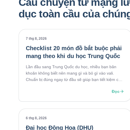
Câu chuyện từ mạng lư
dục toàn cầu của chúng
7 thg 8, 2026
Checklist 20 món đồ bắt buộc phải
mang theo khi du học Trung Quốc
Lần đầu sang Trung Quốc du học, nhiều bạn băn
khoăn không biết nên mang gì và bỏ gì vào vali.
Chuẩn bị đúng ngay từ đầu sẽ giúp bạn tiết kiệm chi
phí, tránh thiếu giấy tờ quan trọng và nhanh chóng
Đọc
ổn định cuộc sống. Dưới đây là checklist 20 món đồ
không nên bỏ quên trước ngày lên đường.
6 thg 8, 2026
Đại học Đông Hoa (DHU)