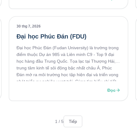
của sinh viên quốc tế khi du học Trung Quốc.
30 thg 7, 2026
Đại học Phúc Đán (FDU)
Đại học Phúc Đán (Fudan University) là trường trọng
điểm thuộc Dự án 985 và Liên minh C9 - Top 9 đại
học hàng đầu Trung Quốc. Tọa lạc tại Thượng Hải,
trung tâm kinh tế sôi động bậc nhất châu Á, Phúc
Đán mở ra môi trường học tập hiện đại và triển vọng
phát triển sự nghiệp vượt trội. Cùng tìm hiểu chi tiết
về các chương trình đào tạo và cơ hội học bổng tại
Đọc
Phúc Đán ngay dưới đây!
1
/
5
Tiếp