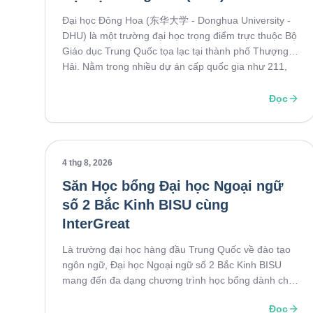
Đại học Đông Hoa (东华大学 - Donghua University -
DHU) là một trường đại học trọng điểm trực thuộc Bộ
Giáo dục Trung Quốc tọa lạc tại thành phố Thượng
Hải. Nằm trong nhiều dự án cấp quốc gia như 211,
Song Nhất Lưu, trường là cái tên được nhiều sinh
viên quốc tế lựa chọn khi du học Trung Quốc.
Đọc
4 thg 8, 2026
Săn Học bổng Đại học Ngoại ngữ
số 2 Bắc Kinh BISU cùng
InterGreat
Là trường đại học hàng đầu Trung Quốc về đào tạo
ngôn ngữ, Đại học Ngoại ngữ số 2 Bắc Kinh BISU
mang đến đa dạng chương trình học bổng dành cho
sinh viên quốc tế: CSC/CIS - HB Tỉnh/Thành
Đọc
phố/Trường - HB Đối tác. Cơ hội Miễn 25-100% học