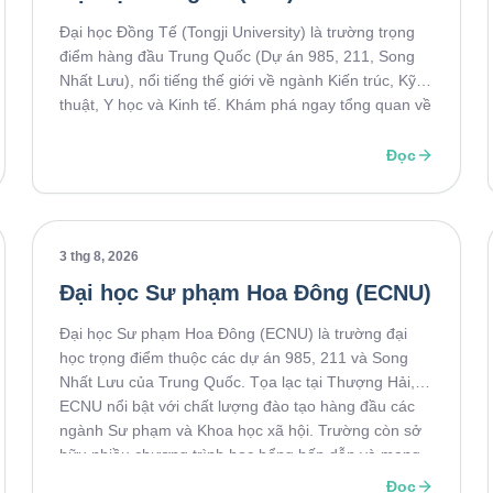
Đại học Đồng Tế (Tongji University) là trường trọng
điểm hàng đầu Trung Quốc (Dự án 985, 211, Song
Nhất Lưu), nổi tiếng thế giới về ngành Kiến trúc, Kỹ
thuật, Y học và Kinh tế. Khám phá ngay tổng quan về
trường, ngành học nổi bật, điều kiện tuyển sinh và cơ
hội học bổng để sẵn sàng cho hành trình du học của
Đọc
bạn!
3 thg 8, 2026
Đại học Sư phạm Hoa Đông (ECNU)
Đại học Sư phạm Hoa Đông (ECNU) là trường đại
học trọng điểm thuộc các dự án 985, 211 và Song
Nhất Lưu của Trung Quốc. Tọa lạc tại Thượng Hải,
ECNU nổi bật với chất lượng đào tạo hàng đầu các
ngành Sư phạm và Khoa học xã hội. Trường còn sở
hữu nhiều chương trình học bổng hấp dẫn và mạng
lưới hợp tác rộng khắp, trở thành điểm đến lý tưởng
Đọc