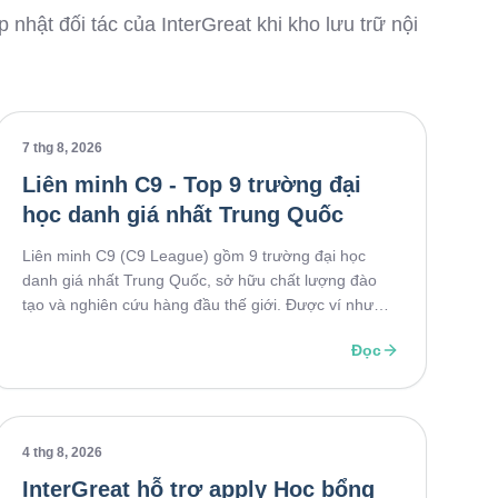
 nhật đối tác của InterGreat khi kho lưu trữ nội
7 thg 8, 2026
Liên minh C9 - Top 9 trường đại
học danh giá nhất Trung Quốc
Liên minh C9 (C9 League) gồm 9 trường đại học
danh giá nhất Trung Quốc, sở hữu chất lượng đào
tạo và nghiên cứu hàng đầu thế giới. Được ví như
"Ivy League của Trung Quốc", đây là điểm đến mơ
Đọc
ước của đông đảo sinh viên trong nước và quốc tế.
Tìm hiểu chi tiết về Liên minh C9 trong bài viết dưới
đây.
4 thg 8, 2026
InterGreat hỗ trợ apply Học bổng