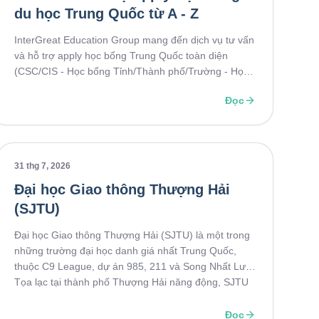
du học Trung Quốc từ A - Z
InterGreat Education Group mang đến dịch vụ tư vấn
và hỗ trợ apply học bổng Trung Quốc toàn diện
(CSC/CIS - Học bổng Tỉnh/Thành phố/Trường - Học
bổng Đối tác). Định hướng lộ trình tối ưu, chuẩn hóa
Đọc
hồ sơ, luyện phỏng vấn 1-1, nâng cao tỷ lệ đỗ vào
các trường Đại học hàng đầu.
31 thg 7, 2026
Đại học Giao thông Thượng Hải
(SJTU)
Đại học Giao thông Thượng Hải (SJTU) là một trong
những trường đại học danh giá nhất Trung Quốc,
thuộc C9 League, dự án 985, 211 và Song Nhất Lưu.
Tọa lạc tại thành phố Thượng Hải năng động, SJTU
nổi bật với chất lượng đào tạo hàng đầu, học bổng
đa dạng và cơ hội việc làm rộng mở. Cùng khám phá
Đọc