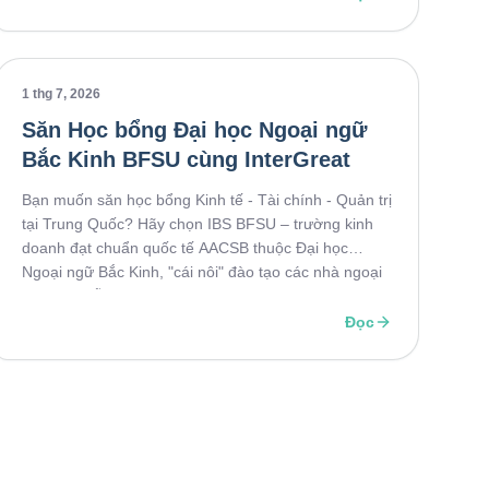
ngành học, điều kiện tuyển sinh, học phí và các
chương trình học bổng hấp dẫn dành cho sinh viên
quốc tế tại SJTU.
1 thg 7, 2026
Săn Học bổng Đại học Ngoại ngữ
Bắc Kinh BFSU cùng InterGreat
Bạn muốn săn học bổng Kinh tế - Tài chính - Quản trị
tại Trung Quốc? Hãy chọn IBS BFSU – trường kinh
doanh đạt chuẩn quốc tế AACSB thuộc Đại học
Ngoại ngữ Bắc Kinh, "cái nôi" đào tạo các nhà ngoại
giao lừng lẫy. Với tư cách là đối tác chiến lược lâu
năm, InterGreat sẽ đồng hành tối ưu hồ sơ từ A-Z,
Đọc
giúp bạn nắm chắc học bổng danh giá này!