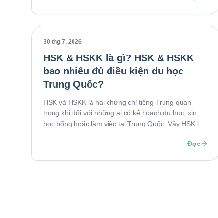
phí, miễn phí KTX, bảo hiểm và trợ cấp. Vậy từng
loại học bổng BISU có điều kiện gì, quyền lợi ra sao
và đâu là lựa chọn phù hợp với bạn? Cùng tìm hiểu
chi tiết trong bài viết dưới đây.
30 thg 7, 2026
HSK & HSKK là gì? HSK & HSKK
bao nhiêu đủ điều kiện du học
Trung Quốc?
HSK và HSKK là hai chứng chỉ tiếng Trung quan
trọng khi đối với những ai có kế hoạch du học, xin
học bổng hoặc làm việc tại Trung Quốc. Vậy HSK là
gì, HSKK là gì, cần HSK mấy để đủ điều kiện nhập
Đọc
học và có bắt buộc thi HSKK không? Hãy cùng tìm
hiểu chi tiết trong bài viết dưới đây.