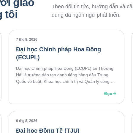
ới giáo
Theo dõi tin tức, hướng dẫn và cập
 tôi
dung đa ngôn ngữ phát triển.
7 thg 8, 2026
Đại học Chính pháp Hoa Đông
(ECUPL)
Đại học Chính pháp Hoa Đông (ECUPL) tại Thượng
Hải là trường đào tạo danh tiếng hàng đầu Trung
Quốc về Luật, Khoa học chính trị và Quản lý công.
Với chất lượng giảng dạy cao, nhiều học bổng hấp
Đọc
dẫn và cơ hội phát triển quốc tế, ECUPL là lựa chọn
lý tưởng cho sinh viên du học ngành pháp luật và
kinh tế.
6 thg 8, 2026
Đại học Đồng Tế (TJU)