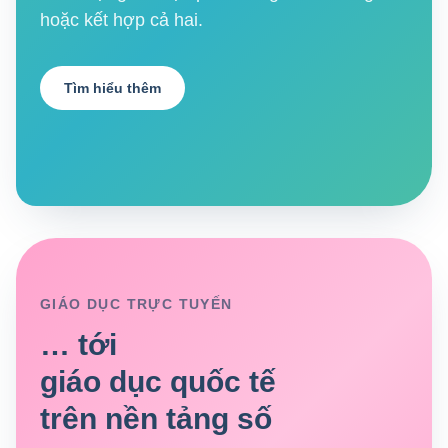
hoặc kết hợp cả hai.
Tìm hiểu thêm
GIÁO DỤC TRỰC TUYẾN
… tới
giáo dục quốc tế
trên nền tảng số