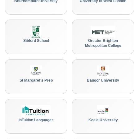
Bournemouth University
University of West London
Sibford School
Greater Brighton
Metropolitan College
St Margaret's Prep
Bangor University
InTuition Languages
Keele University