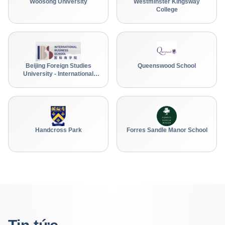
Woosong University
Westminster Kingsway
College
Beijing Foreign Studies
Queenswood School
University - International
Business School 北京外国语
大学国际商学院 IBS.BFSU
Handcross Park
Forres Sandle Manor School