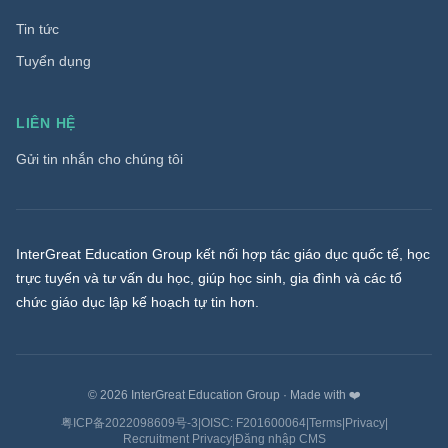
Tin tức
Tuyển dụng
LIÊN HỆ
Gửi tin nhắn cho chúng tôi
InterGreat Education Group kết nối hợp tác giáo dục quốc tế, học
trực tuyến và tư vấn du học, giúp học sinh, gia đình và các tổ
chức giáo dục lập kế hoạch tự tin hơn.
©
2026
InterGreat Education Group
·
Made with ❤️
粤ICP备2022098609号-3
|
OISC: F201600064
|
Terms
|
Privacy
|
Recruitment Privacy
|
Đăng nhập CMS