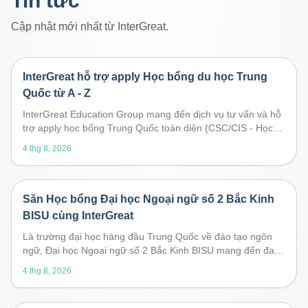
Tin tức
Cập nhật mới nhất từ InterGreat.
InterGreat hỗ trợ apply Học bổng du học Trung
Quốc từ A - Z
InterGreat Education Group mang đến dịch vụ tư vấn và hỗ
trợ apply học bổng Trung Quốc toàn diện (CSC/CIS - Học
bổng Tỉnh/Thành phố/Trường - Học bổng Đối tác). Định
4 thg 8, 2026
hướng lộ trình tối ưu, chuẩn hóa hồ sơ, luyện phỏng vấn 1-
1, nâng cao tỷ lệ đỗ vào các trường Đại học hàng đầu.
Săn Học bổng Đại học Ngoại ngữ số 2 Bắc Kinh
BISU cùng InterGreat
Là trường đại học hàng đầu Trung Quốc về đào tạo ngôn
ngữ, Đại học Ngoại ngữ số 2 Bắc Kinh BISU mang đến đa
dạng chương trình học bổng dành cho sinh viên quốc tế:
4 thg 8, 2026
CSC/CIS - HB Tỉnh/Thành phố/Trường - HB Đối tác. Cơ hội
Miễn 25-100% học phí, miễn phí KTX, bảo hiểm và trợ cấp.
Vậy từng loại học bổng BISU có điều kiện gì, quyền lợi ra