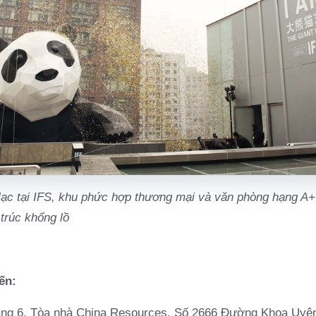
ạc tại IFS, khu phức hợp thương mại và văn phòng hạng A+ 
 trúc khổng lồ
ến:
ầng 6, Tòa nhà China Resources, Số 2666 Đường Khoa Uy