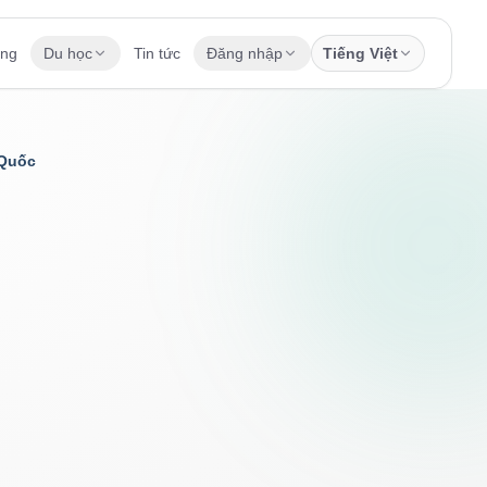
ụng
Du học
Tin tức
Đăng nhập
Tiếng Việt
 Quốc