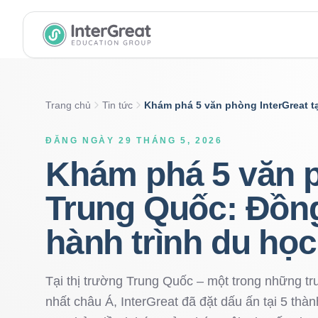
InterGreat Education Group home
Trang chủ
Tin tức
Khám phá 5 văn phòng InterGreat t
ĐĂNG NGÀY 29 THÁNG 5, 2026
Khám phá 5 văn p
Trung Quốc: Đồng
hành trình du họ
Tại thị trường Trung Quốc – một trong những t
nhất châu Á, InterGreat đã đặt dấu ấn tại 5 th