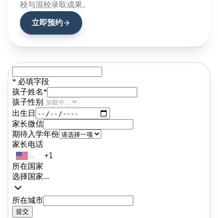
校与混校录取成果。
学指导经历，使他对中国学生及家
着许多英国从业者难以具备的理解
立即预约
回到英国后，亚历克斯在伦敦大学
完成教育博士 (EdD) 学位，研究中
大陆海外学生在英国寄宿学校的经
他的研究关注这些学生面临的文化
交和学术挑战，并持续影响着他的
实践以及 IEG 更广泛的学生支持
式。他同时担任 The Windsor Boys
School 的增补理事，对学校领导与
理有着宝贵视角，也进一步丰富了
家庭提供的建议。严谨的学术背景
实的一线经验，以及对学校内部运
深刻理解，共同构成了他在 IEG 工
的核心。