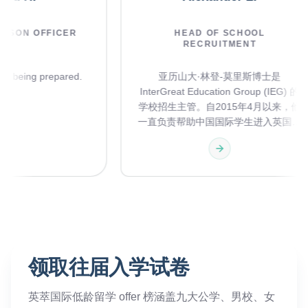
 LIAISON OFFICER
HEAD OF SCHOOL
RECRUITMENT
ails are being prepared.
亚历山大·林登-莫里斯博士是
InterGreat Education Group (IEG)
学校招生主管。自2015年4月以来
一直负责帮助中国国际学生进入英
尖的私立学校和寄宿学校。凭借十
的一线经验，他负责从初步评估到
及后续支持的完整流程，为家庭提
校建议，设计个性化学术准备方案
与英国顶尖学校的注册主任、招生
校长保持紧密合作。 亚历克斯进入这
一领域的经历十分独特。他在成长
曾受现任伊顿公学校长教导，随后
彻斯特大学攻读经济与社会史，并
领取往届入学试卷
TESOL 资格认证后前往深圳，在中
公学任职五年，帮助学生准备进入
英萃国际低龄留学 offer 榜涵盖九大公学、男校、女
顶尖私校。这段在中国的课堂教学