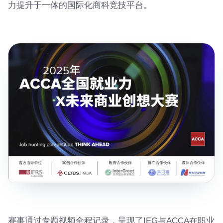
力提升于一体的国际化商科竞技平台。
赛事通过专题视频全程记录，呈现了IEG与ACCA在职业