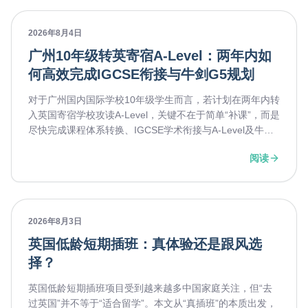
2026年8月4日
广州10年级转英寄宿A-Level：两年内如
何高效完成IGCSE衔接与牛剑G5规划
对于广州国内国际学校10年级学生而言，若计划在两年内转
入英国寄宿学校攻读A-Level，关键不在于简单“补课”，而是
尽快完成课程体系转换、IGCSE学术衔接与A-Level及牛剑
G5申请的前置规划。通过精准诊断、分阶段提速与专业支
阅读
持，可将准备周期压缩到更高效、可执行的路径。英萃国际
教育可提供留学服务、课程服务与专业规划支持，帮助家庭
系统推进转学与升学。
2026年8月3日
英国低龄短期插班：真体验还是跟风选
择？
英国低龄短期插班项目受到越来越多中国家庭关注，但“去
过英国”并不等于“适合留学”。本文从“真插班”的本质出发，