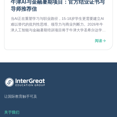
牛津AI与金融暑期项目：官方结业证书与
导师推荐信
当AI正在重塑学习与职业路径，15-18岁学生更需要建立AI
难以替代的批判性思维、领导力与商业判断力。2026年牛
津人工智能与金融暑期培训项目将于牛津大学圣希尔达学院
开展，融合前沿科技、金融科技案例与全英文研讨，帮助学
阅读
生提升学术竞争力与全球视野，并有机会获得官方结业证书
及牛剑导师推荐信。
英萃国际教育集团首页
让国际教育触手可及
关于我们