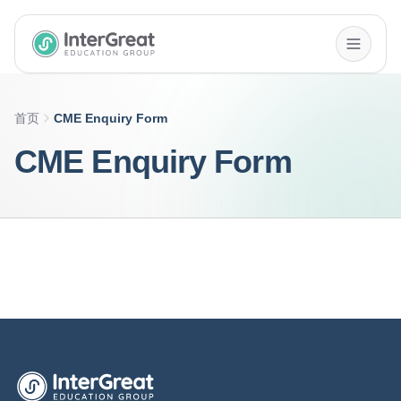
InterGreat Education Group home
首页
CME Enquiry Form
CME Enquiry Form
英萃国际教育集团首页