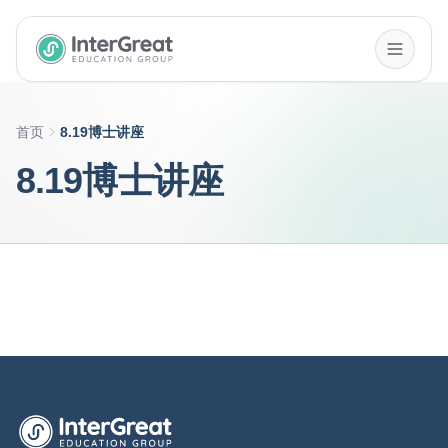
InterGreat Education Group home
首页
8.19博士讲座
8.19博士讲座
英萃国际教育集团首页