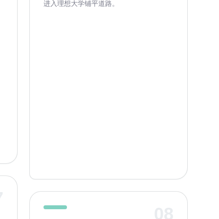
进入理想大学铺平道路。
压
7
08