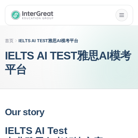
InterGreat Education Group home
首页
IELTS AI TEST雅思AI模考平台
IELTS AI TEST雅思AI模考
平台
Our story
IELTS AI Test